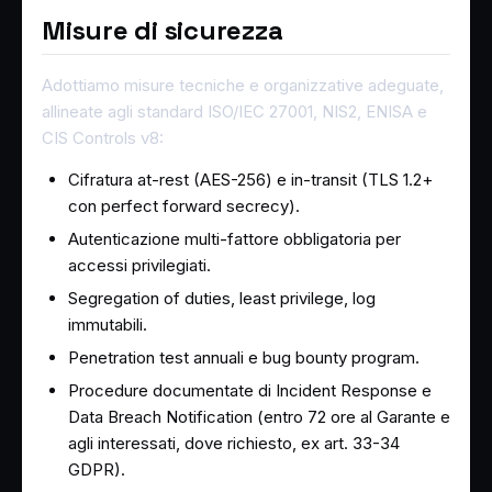
Misure di sicurezza
Adottiamo misure tecniche e organizzative adeguate,
allineate agli standard ISO/IEC 27001, NIS2, ENISA e
CIS Controls v8:
Cifratura at-rest (AES-256) e in-transit (TLS 1.2+
con perfect forward secrecy).
Autenticazione multi-fattore obbligatoria per
accessi privilegiati.
Segregation of duties, least privilege, log
immutabili.
Penetration test annuali e bug bounty program.
Procedure documentate di Incident Response e
Data Breach Notification (entro 72 ore al Garante e
agli interessati, dove richiesto, ex art. 33-34
GDPR).