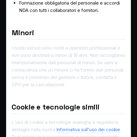
Formazione obbligatoria del personale e accordi
NDA con tutti i collaboratori e fornitori.
Minori
I nostri servizi sono rivolti a operatori professionali e
non sono destinati a minori di 16 anni. Non raccogliamo
intenzionalmente dati personali di minori. Se vieni a
conoscenza che un minore ci ha fornito dati personali
senza il consenso del genitore o tutore, contatta il
DPO per la cancellazione.
Cookie e tecnologie simili
L'uso di cookie e tecnologie analoghe è regolato in
dettaglio nella nostra
Informativa sull'uso dei cookie
.
Puoi gestire le tue preferenze in qualsiasi momento