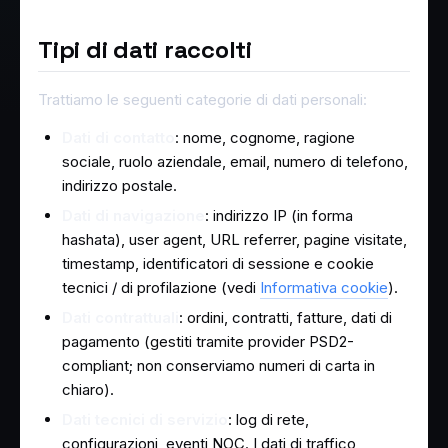
Tipi di dati raccolti
Trattiamo le seguenti categorie di dati personali:
Dati di contatto
: nome, cognome, ragione
sociale, ruolo aziendale, email, numero di telefono,
indirizzo postale.
Dati di navigazione
: indirizzo IP (in forma
hashata), user agent, URL referrer, pagine visitate,
timestamp, identificatori di sessione e cookie
tecnici / di profilazione (vedi
Informativa cookie
).
Dati contrattuali
: ordini, contratti, fatture, dati di
pagamento (gestiti tramite provider PSD2-
compliant; non conserviamo numeri di carta in
chiaro).
Dati tecnici di servizio
: log di rete,
configurazioni, eventi NOC. I dati di traffico