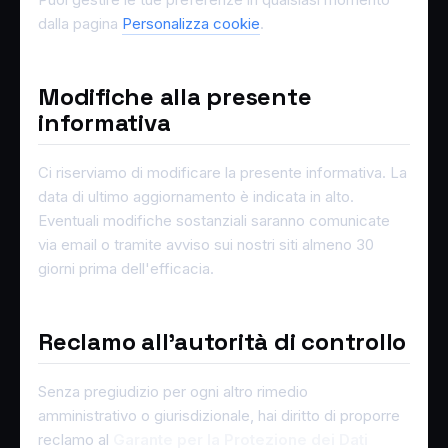
dalla pagina
Personalizza cookie
.
Modifiche alla presente
informativa
Ci riserviamo di modificare la presente informativa. La
data di ultimo aggiornamento è indicata in alto.
Eventuali modifiche sostanziali saranno comunicate
via email o tramite avviso sui nostri siti almeno 30
giorni prima dell'efficacia.
Reclamo all'autorità di controllo
Senza pregiudizio per ogni altro rimedio
amministrativo o giurisdizionale, hai diritto di proporre
reclamo al
Garante per la Protezione dei Dati