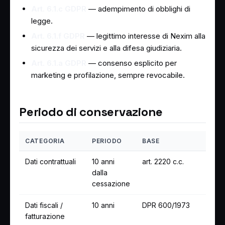
Art. 6.1.c GDPR
— adempimento di obblighi di
legge.
Art. 6.1.f GDPR
— legittimo interesse di Nexim alla
sicurezza dei servizi e alla difesa giudiziaria.
Art. 6.1.a GDPR
— consenso esplicito per
marketing e profilazione, sempre revocabile.
Periodo di conservazione
CATEGORIA
PERIODO
BASE
Dati contrattuali
10 anni
art. 2220 c.c.
dalla
cessazione
Dati fiscali /
10 anni
DPR 600/1973
fatturazione