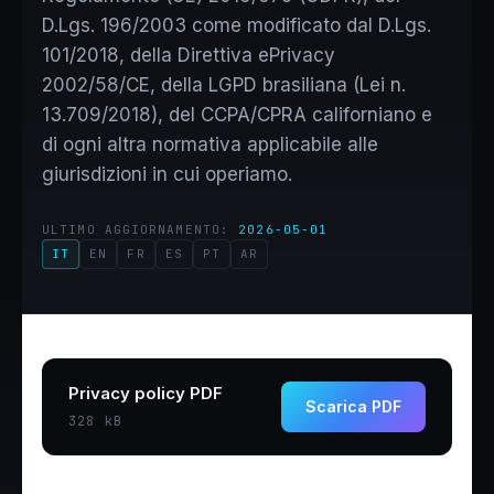
D.Lgs. 196/2003 come modificato dal D.Lgs.
101/2018, della Direttiva ePrivacy
2002/58/CE, della LGPD brasiliana (Lei n.
13.709/2018), del CCPA/CPRA californiano e
di ogni altra normativa applicabile alle
giurisdizioni in cui operiamo.
ULTIMO AGGIORNAMENTO:
2026-05-01
IT
EN
FR
ES
PT
AR
Privacy policy PDF
Scarica PDF
328 kB