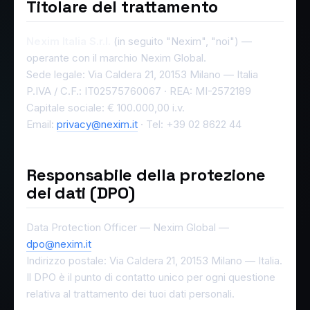
Titolare del trattamento
Nexim Italia S.r.l.
(in seguito "Nexim", "noi") —
operante con il marchio Nexim Global.
Sede legale: Via Caldera 21, 20153 Milano — Italia
P.IVA / C.F.: IT02575760067 · REA: MI-2572189
Capitale sociale: € 100.000,00 i.v.
Email:
privacy@nexim.it
· Tel: +39 02 8622 44
Responsabile della protezione
dei dati (DPO)
Data Protection Officer — Nexim Global —
dpo@nexim.it
Indirizzo postale: Via Caldera 21, 20153 Milano — Italia.
Il DPO è il punto di contatto unico per ogni questione
relativa al trattamento dei tuoi dati personali.