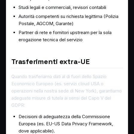
Studi legali e commerciali, revisori contabili
Autorità competenti su richiesta legittima (Polizia
Postale, AGCOM, Garante)
Partner di rete e fornitori upstream per la sola
erogazione tecnica del servizio
Trasferimenti extra-UE
Quando trasferiamo dati al di fuori dello Spazio
Economico Europeo (es. servizi cloud USA o
operazioni nella nostra sede di New York), garantiamo
adeguate misure di tutela ai sensi del Capo V del
GDPR:
Decisioni di adeguatezza della Commissione
Europea (es. EU-US Data Privacy Framework,
dove applicabile).