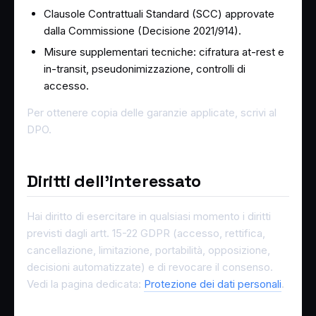
Clausole Contrattuali Standard (SCC) approvate
dalla Commissione (Decisione 2021/914).
Misure supplementari tecniche: cifratura at-rest e
in-transit, pseudonimizzazione, controlli di
accesso.
Per ottenere copia delle garanzie applicate, scrivi al
DPO.
Diritti dell'interessato
Hai diritto di esercitare in qualsiasi momento i diritti
previsti dagli artt. 15-22 GDPR (accesso, rettifica,
cancellazione, limitazione, portabilità, opposizione,
decisioni automatizzate) e di revocare il consenso.
Vedi la pagina dedicata:
Protezione dei dati personali
.