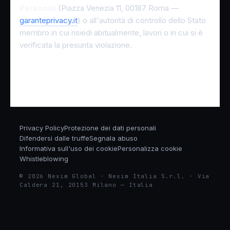
Personali
(Piazza Venezia 11, 00187 Roma —
garanteprivacy.it
) o all'autorità di controllo dello Stato
membro in cui risiedi abitualmente, lavori o in cui si è
verificata la presunta violazione.
Privacy Policy
Protezione dei dati personali
Difendersi dalle truffe
Segnala abuso
Informativa sull'uso dei cookie
Personalizza cookie
Whistleblowing
© 2026 Nexim Global · Nexim Italia S.r.l. · Via
Caldera 21, 20153 Milano — Italia