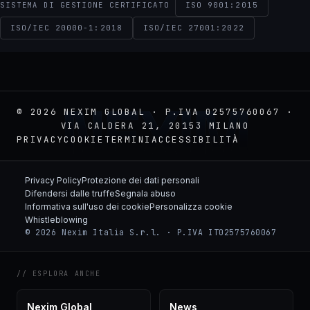
ISO 9001:2015
SISTEMA DI GESTIONE CERTIFICATO
ISO/IEC 20000-1:2018
ISO/IEC 27001:2022
NEXIM
© 2026 NEXIM GLOBAL · P.IVA 02575760067 ·
VIA CALDERA 21, 20153 MILANO
PRIVACY
COOKIE
TERMINI
ACCESSIBILITÀ
Privacy Policy
Protezione dei dati personali
Difendersi dalle truffe
Segnala abuso
Informativa sull'uso dei cookie
Personalizza cookie
Whistleblowing
© 2026 Nexim Italia S.r.l. · P.IVA IT02575760067
// ESPLORA ANCHE
Nexim Global
News