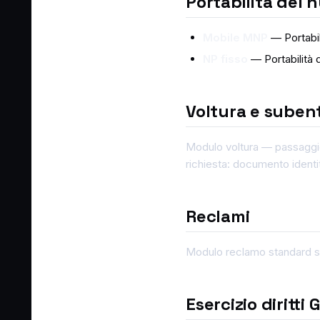
Portabilità del
Mobile MNP
— Portabil
NP fisso
— Portabilità
Voltura e suben
Modulo voltura — passaggio
richiesta: documento identit
Reclami
Modulo reclamo standard 
Esercizio diritti