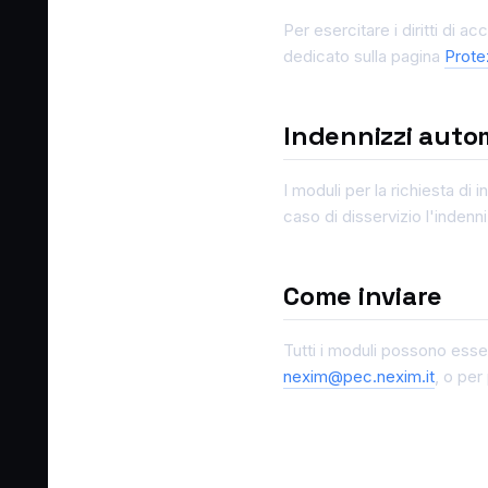
Per esercitare i diritti di a
dedicato sulla pagina
Prote
Indennizzi auto
I moduli per la richiesta d
caso di disservizio l'indenn
Come inviare
Tutti i moduli possono esser
nexim@pec.nexim.it
, o pe