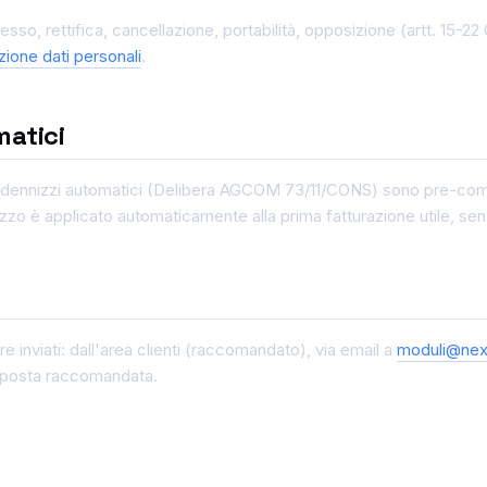
ccesso, rettifica, cancellazione, portabilità, opposizione (artt. 15-
zione dati personali
.
matici
i indennizzi automatici (Delibera AGCOM 73/11/CONS) sono pre-compil
izzo è applicato automaticamente alla prima fatturazione utile, sen
e inviati: dall'area clienti (raccomandato), via email a
moduli@nexi
r posta raccomandata.