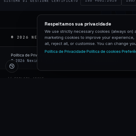
ISO 9001:2015
ISO/
SISTEMA DI GESTIONE CERTIFICATO
Respeitamos sua privacidade
We use strictly necessary cookies (always on) a
© 2026 NEXIM GLOBAL · P.IVA 02575760067 · 
marketing cookies to improve your experience, 
all, reject all, or customise. You can change y
Política de Privacidade
·
Política de cookies
·
Preferê
Política de Privacidade
Proteção de dados pessoais
Defender-se de 
© 2026 Nexim Italia S.r.l. · P.IVA IT02575760067
// ESPLORA ANCHE
Nexim Global
News
Sito istituzionale e holding
Press release, blog tecnico,
annunci
ISO/IEC 27001:2022
// CERTIFICATIONS & COMPLIANCE