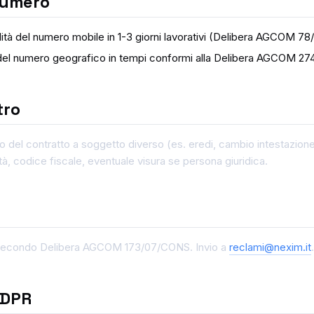
 numero
ità del numero mobile in 1-3 giorni lavorativi (Delibera AGCOM 78
 del numero geografico in tempi conformi alla Delibera AGCOM 2
tro
 del contratto a soggetto diverso (es. eredi, cambio intestazio
à, codice fiscale, eventuale visura se persona giuridica.
secondo Delibera AGCOM 173/07/CONS. Invio a
reclami@nexim.it
.
 GDPR