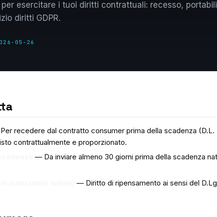
per esercitare i tuoi diritti contrattuali: recesso, portabili
zio diritti GDPR.
026-05-26
tta
er recedere dal contratto consumer prima della scadenza (D.L. 
isto contrattualmente e proporzionato.
 scadenza
— Da inviare almeno 30 giorni prima della scadenza nat
ni (consumer online)
— Diritto di ripensamento ai sensi del D.Lg