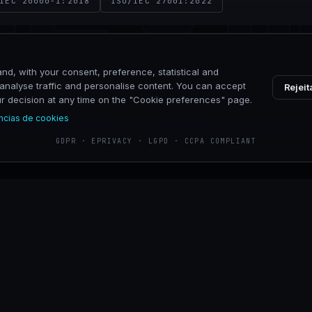
NEXI
IEC 20000-1:2018
ISO/IEC 27001:2022
nd, with your consent, preference, statistical and
VIA CALDERA 21, 20153 MILANO
analyse traffic and personalise content. You can accept
Rejeit
our decision at any time on the "Cookie preferences" page.
ncias de cookies
golpes
Denunciar abuso
Política de cookies
Preferências de cookies
Canal de
GDPR · EPRIVACY · LGPD · CCPA COMPLIANT
Fornitori
Partner
Diventa vendor qualificato
Reseller, SI, ISV, agenti
Nexim
ISO 9001:2015
ISO 14001:2015
ISO 45001:2018
NIS2 compliant