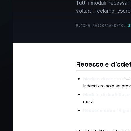
Tutti i moduli necessari 
voltura, reclamo, eserci
ULTIMO AGGIORNAMENTO:
2
Recesso e disde
Modulo di recesso
— P
Indennizzo solo se prev
Modulo di disdetta a
mesi.
Recesso entro 14 gior