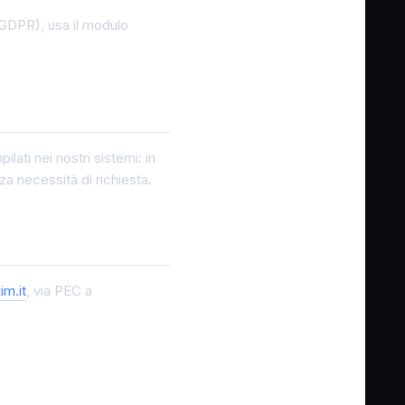
22 GDPR), usa il modulo
ati nei nostri sistemi: in
za necessità di richiesta.
m.it
, via PEC a